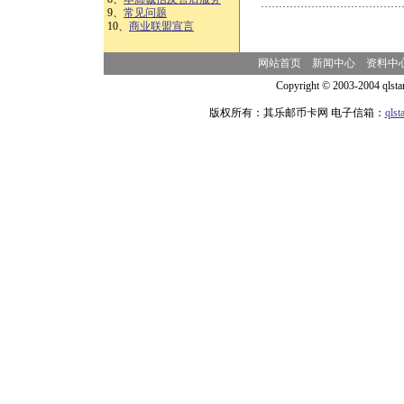
9、
常见问题
10、
商业联盟宣言
网站首页
新闻中心
资料中
Copyright © 2003-2004 qlsta
版权所有：其乐邮币卡网 电子信箱：
qls