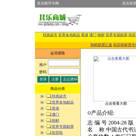
其乐邮币卡网
其乐首
特惠超市
世界各地邮品
香港
澳门
朝鲜
世界专题邮票
前苏
朝鲜邮票汇集
前苏联邮票专
会员登陆
用户
:
密码
:
商品分类
特惠超市
世界各地邮品
点击查看大图
香港
产品介绍:
澳门
朝鲜
志 编 号 2004-2
世界专题邮票
名 称 中国古代书法-
前苏联