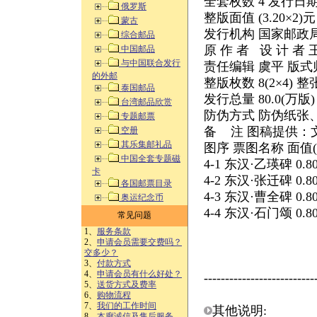
全套枚数 4 发行日期 2
俄罗斯
整版面值 (3.20×2)
蒙古
发行机构 国家邮政
综合邮品
原 作 者 设 计 者
中国邮品
与中国联合发行
责任编辑 虞平 版式
的外邮
整版枚数 8(2×4) 整
泰国邮品
发行总量 80.0(万版
台湾邮品欣赏
防伪方式 防伪纸张
专题邮票
备 注 图稿提供：
空册
其乐集邮礼品
图序 票图名称 面值(
中国全套专题磁
4-1 东汉·乙瑛碑 0.80 
卡
4-2 东汉·张迁碑 0.80 
各国邮票目录
4-3 东汉·曹全碑 0.80 
奥运纪念币
4-4 东汉·石门颂 0.80 
常见问题
1、
服务条款
2、
申请会员需要交费吗？
交多少？
3、
付款方式
4、
申请会员有什么好处？
--------------------------
5、
送货方式及费率
6、
购物流程
7、
我们的工作时间
其他说明:
8、
本廊诚信及售后服务