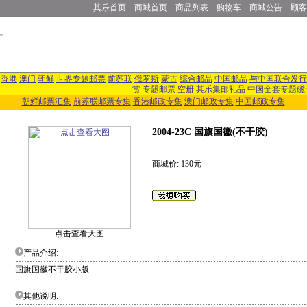
其乐首页
商城首页
商品列表
购物车
商城公告
顾客
香港
澳门
朝鲜
世界专题邮票
前苏联
俄罗斯
蒙古
综合邮品
中国邮品
与中国联合发行
赏
专题邮票
空册
其乐集邮礼品
中国全套专题磁
朝鲜邮票汇集
前苏联邮票专集
香港邮政专集
澳门邮政专集
中国邮政专集
2004-23C 国旗国徽(不干胶)
商城价: 130元
点击查看大图
产品介绍:
国旗国徽不干胶小版
其他说明: