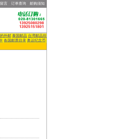
留言
订单查询
邮购须知
的外邮
泰国邮品
台湾邮品欣
卡
各国邮票目录
奥运纪念币