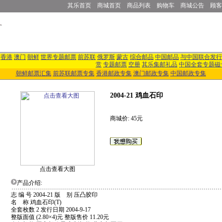
其乐首页
商城首页
商品列表
购物车
商城公告
顾客
香港
澳门
朝鲜
世界专题邮票
前苏联
俄罗斯
蒙古
综合邮品
中国邮品
与中国联合发行
赏
专题邮票
空册
其乐集邮礼品
中国全套专题磁
朝鲜邮票汇集
前苏联邮票专集
香港邮政专集
澳门邮政专集
中国邮政专集
2004-21 鸡血石印
商城价: 45元
点击查看大图
产品介绍:
志 编 号 2004-21 版 别 压凸胶印
名 称 鸡血石印(T)
全套枚数 2 发行日期 2004-9-17
整版面值 (2.80×4)元 整版售价 11.20元