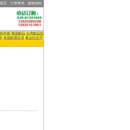
留言
订单查询
邮购须知
的外邮
泰国邮品
台湾邮品欣
卡
各国邮票目录
奥运纪念币