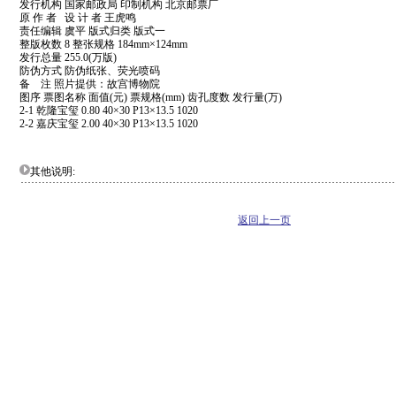
发行机构 国家邮政局 印制机构 北京邮票厂
原 作 者 设 计 者 王虎鸣
责任编辑 虞平 版式归类 版式一
整版枚数 8 整张规格 184mm×124mm
发行总量 255.0(万版)
防伪方式 防伪纸张、荧光喷码
备 注 照片提供：故宫博物院
图序 票图名称 面值(元) 票规格(mm) 齿孔度数 发行量(万)
2-1 乾隆宝玺 0.80 40×30 P13×13.5 1020
2-2 嘉庆宝玺 2.00 40×30 P13×13.5 1020
其他说明:
返回上一页