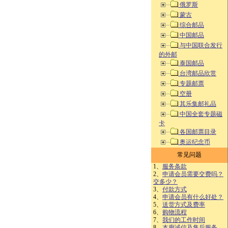
俄罗斯
蒙古
综合邮品
中国邮品
与中国联合发行
的外邮
泰国邮品
台湾邮品欣赏
专题邮票
空册
其乐集邮礼品
中国全套专题磁
卡
各国邮票目录
奥运纪念币
常见问题
1、
服务条款
2、
申请会员需要交费吗？
交多少？
3、
付款方式
4、
申请会员有什么好处？
5、
送货方式及费率
6、
购物流程
7、
我们的工作时间
8、
本廊诚信及售后服务