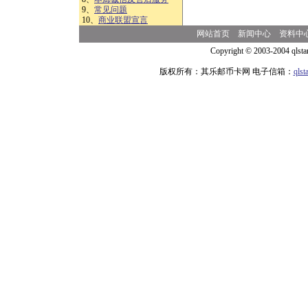
9、
常见问题
10、
商业联盟宣言
网站首页
新闻中心
资料中
Copyright © 2003-2004 qlsta
版权所有：其乐邮币卡网 电子信箱：
qls