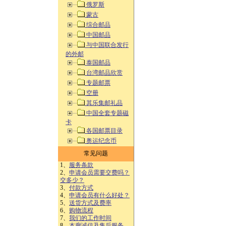
俄罗斯
蒙古
综合邮品
中国邮品
与中国联合发行
的外邮
泰国邮品
台湾邮品欣赏
专题邮票
空册
其乐集邮礼品
中国全套专题磁
卡
各国邮票目录
奥运纪念币
常见问题
1、
服务条款
2、
申请会员需要交费吗？
交多少？
3、
付款方式
4、
申请会员有什么好处？
5、
送货方式及费率
6、
购物流程
7、
我们的工作时间
8、
本廊诚信及售后服务