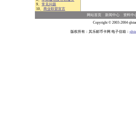
9、
常见问题
10、
商业联盟宣言
网站首页
新闻中心
资料中
Copyright © 2003-2004 qlsta
版权所有：其乐邮币卡网 电子信箱：
qls