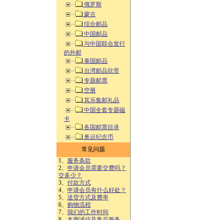
俄罗斯
蒙古
综合邮品
中国邮品
与中国联合发行
的外邮
泰国邮品
台湾邮品欣赏
专题邮票
空册
其乐集邮礼品
中国全套专题磁
卡
各国邮票目录
奥运纪念币
常见问题
1、
服务条款
2、
申请会员需要交费吗？
交多少？
3、
付款方式
4、
申请会员有什么好处？
5、
送货方式及费率
6、
购物流程
7、
我们的工作时间
8、
本廊诚信及售后服务