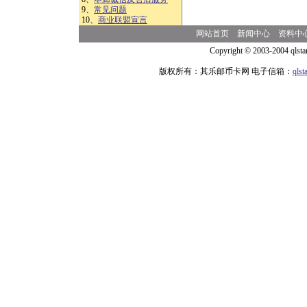
9、
常见问题
10、
商业联盟宣言
网站首页
新闻中心
资料中
Copyright © 2003-2004 qlsta
版权所有：其乐邮币卡网 电子信箱：
qls