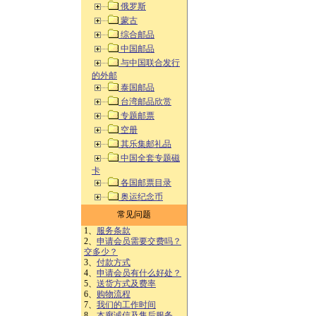
俄罗斯
蒙古
综合邮品
中国邮品
与中国联合发行
的外邮
泰国邮品
台湾邮品欣赏
专题邮票
空册
其乐集邮礼品
中国全套专题磁
卡
各国邮票目录
奥运纪念币
常见问题
1、
服务条款
2、
申请会员需要交费吗？
交多少？
3、
付款方式
4、
申请会员有什么好处？
5、
送货方式及费率
6、
购物流程
7、
我们的工作时间
8、
本廊诚信及售后服务