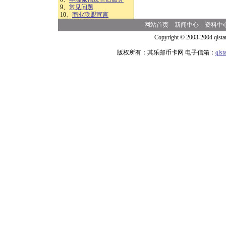
9、
常见问题
10、
商业联盟宣言
网站首页
新闻中心
资料中
Copyright © 2003-2004 qlsta
版权所有：其乐邮币卡网 电子信箱：
qls