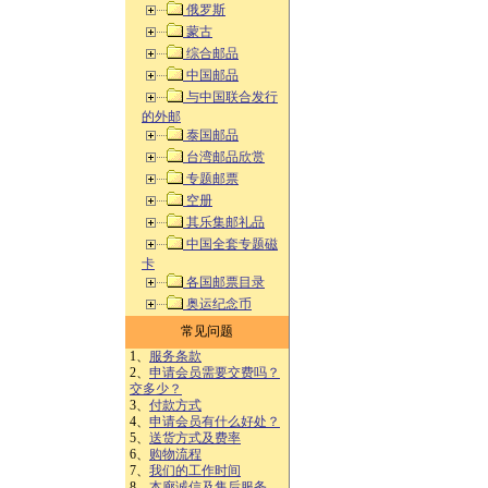
俄罗斯
蒙古
综合邮品
中国邮品
与中国联合发行
的外邮
泰国邮品
台湾邮品欣赏
专题邮票
空册
其乐集邮礼品
中国全套专题磁
卡
各国邮票目录
奥运纪念币
常见问题
1、
服务条款
2、
申请会员需要交费吗？
交多少？
3、
付款方式
4、
申请会员有什么好处？
5、
送货方式及费率
6、
购物流程
7、
我们的工作时间
8、
本廊诚信及售后服务