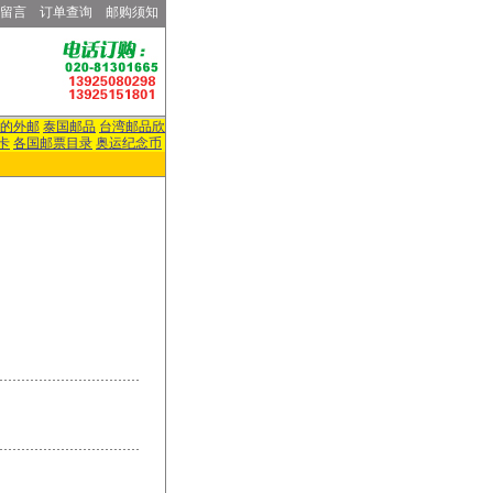
留言
订单查询
邮购须知
的外邮
泰国邮品
台湾邮品欣
卡
各国邮票目录
奥运纪念币