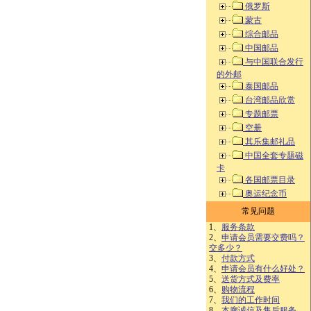
俄罗斯
蒙古
综合邮品
中国邮品
与中国联合发行
的外邮
泰国邮品
台湾邮品欣赏
专题邮票
空册
其乐集邮礼品
中国全套专题磁
卡
各国邮票目录
奥运纪念币
常见问题
1、
服务条款
2、
申请会员需要交费吗？
交多少？
3、
付款方式
4、
申请会员有什么好处？
5、
送货方式及费率
6、
购物流程
7、
我们的工作时间
8、
本廊诚信及售后服务