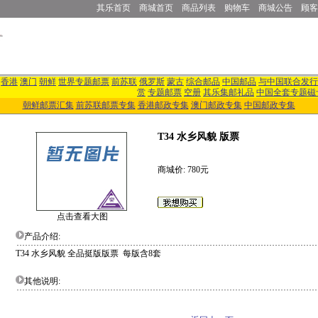
其乐首页
商城首页
商品列表
购物车
商城公告
顾客
香港
澳门
朝鲜
世界专题邮票
前苏联
俄罗斯
蒙古
综合邮品
中国邮品
与中国联合发行
赏
专题邮票
空册
其乐集邮礼品
中国全套专题磁
朝鲜邮票汇集
前苏联邮票专集
香港邮政专集
澳门邮政专集
中国邮政专集
T34 水乡风貌 版票
商城价: 780元
点击查看大图
产品介绍:
T34 水乡风貌 全品挺版版票 每版含8套
其他说明: