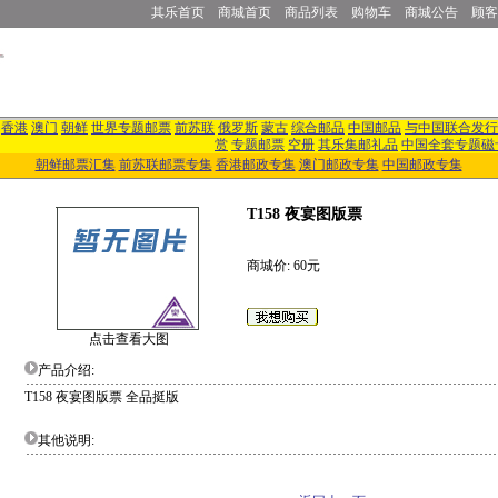
其乐首页
商城首页
商品列表
购物车
商城公告
顾客
香港
澳门
朝鲜
世界专题邮票
前苏联
俄罗斯
蒙古
综合邮品
中国邮品
与中国联合发行
赏
专题邮票
空册
其乐集邮礼品
中国全套专题磁
朝鲜邮票汇集
前苏联邮票专集
香港邮政专集
澳门邮政专集
中国邮政专集
T158 夜宴图版票
商城价: 60元
点击查看大图
产品介绍:
T158 夜宴图版票 全品挺版
其他说明: