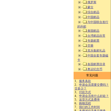
俄罗斯
蒙古
综合邮品
中国邮品
与中国联合发行
的外邮
泰国邮品
台湾邮品欣赏
专题邮票
空册
其乐集邮礼品
中国全套专题磁
卡
各国邮票目录
奥运纪念币
常见问题
1、
服务条款
2、
申请会员需要交费吗？
交多少？
3、
付款方式
4、
申请会员有什么好处？
5、
送货方式及费率
6、
购物流程
7、
我们的工作时间
8、
本廊诚信及售后服务