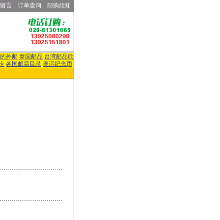
留言
订单查询
邮购须知
的外邮
泰国邮品
台湾邮品欣
卡
各国邮票目录
奥运纪念币