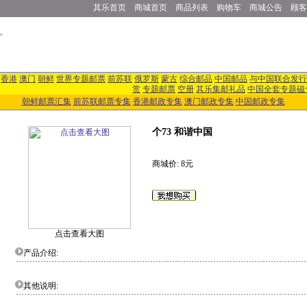
其乐首页
商城首页
商品列表
购物车
商城公告
顾客
香港
澳门
朝鲜
世界专题邮票
前苏联
俄罗斯
蒙古
综合邮品
中国邮品
与中国联合发行
赏
专题邮票
空册
其乐集邮礼品
中国全套专题磁
朝鲜邮票汇集
前苏联邮票专集
香港邮政专集
澳门邮政专集
中国邮政专集
个73 和谐中国
商城价: 8元
点击查看大图
产品介绍:
其他说明: