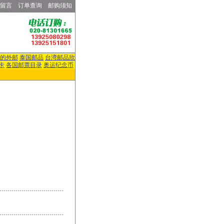
留言
订单查询
邮购须知
的外邮
泰国邮品
台湾邮品欣
卡
各国邮票目录
奥运纪念币