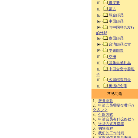
俄罗斯
蒙古
综合邮品
中国邮品
与中国联合发行
的外邮
泰国邮品
台湾邮品欣赏
专题邮票
空册
其乐集邮礼品
中国全套专题磁
卡
各国邮票目录
奥运纪念币
常见问题
1、
服务条款
2、
申请会员需要交费吗？
交多少？
3、
付款方式
4、
申请会员有什么好处？
5、
送货方式及费率
6、
购物流程
7、
我们的工作时间
8、
本廊诚信及售后服务