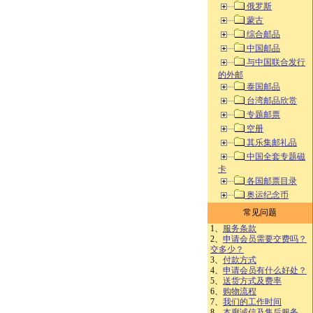
俄罗斯
蒙古
综合邮品
中国邮品
与中国联合发行
的外邮
泰国邮品
台湾邮品欣赏
专题邮票
空册
其乐集邮礼品
中国全套专题磁
卡
各国邮票目录
奥运纪念币
常见问题
1、
服务条款
2、
申请会员需要交费吗？
交多少？
3、
付款方式
4、
申请会员有什么好处？
5、
送货方式及费率
6、
购物流程
7、
我们的工作时间
8、
本廊诚信及售后服务