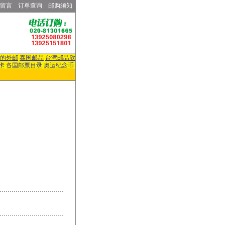
留言
订单查询
邮购须知
的外邮
泰国邮品
台湾邮品欣
卡
各国邮票目录
奥运纪念币