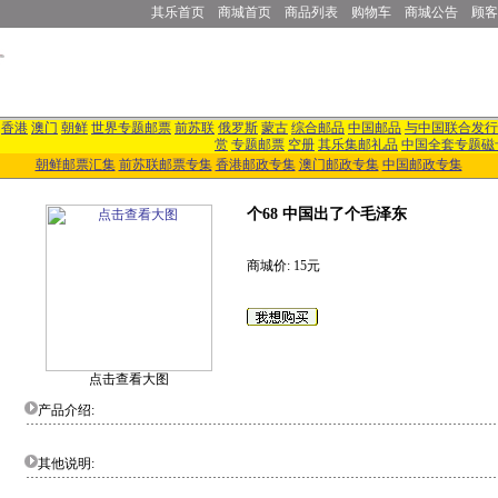
其乐首页
商城首页
商品列表
购物车
商城公告
顾客
香港
澳门
朝鲜
世界专题邮票
前苏联
俄罗斯
蒙古
综合邮品
中国邮品
与中国联合发行
赏
专题邮票
空册
其乐集邮礼品
中国全套专题磁
朝鲜邮票汇集
前苏联邮票专集
香港邮政专集
澳门邮政专集
中国邮政专集
个68 中国出了个毛泽东
商城价: 15元
点击查看大图
产品介绍:
其他说明: