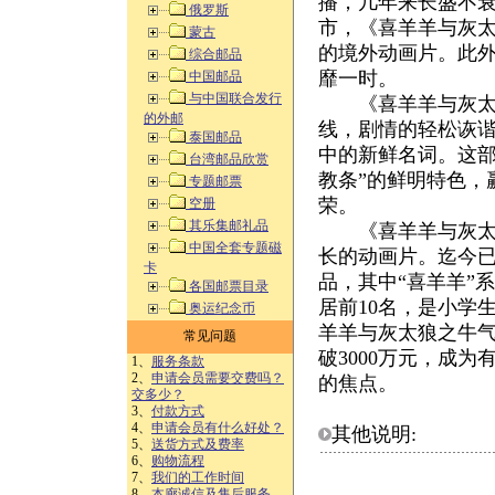
播，几年来长盛不
俄罗斯
市，《喜羊羊与灰太
蒙古
的境外动画片。此
综合邮品
靡一时。
中国邮品
与中国联合发行
《喜羊羊与灰太狼
的外邮
线，剧情的轻松诙
泰国邮品
中的新鲜名词。这部
台湾邮品欣赏
教条”的鲜明特色，
专题邮票
荣。
空册
其乐集邮礼品
《喜羊羊与灰太狼
中国全套专题磁
长的动画片。迄今
卡
品，其中“喜羊羊”
各国邮票目录
居前10名，是小学
奥运纪念币
羊羊与灰太狼之牛气
常见问题
破3000万元，成
1、
服务条款
2、
申请会员需要交费吗？
的焦点。
交多少？
3、
付款方式
4、
申请会员有什么好处？
其他说明:
5、
送货方式及费率
6、
购物流程
7、
我们的工作时间
8、
本廊诚信及售后服务