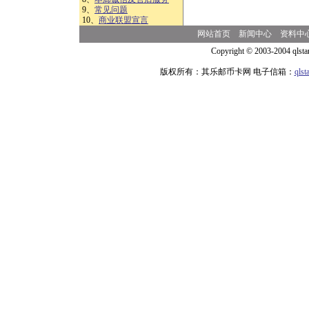
9、
常见问题
10、
商业联盟宣言
网站首页
新闻中心
资料中
Copyright © 2003-2004 qlsta
版权所有：其乐邮币卡网 电子信箱：
qls