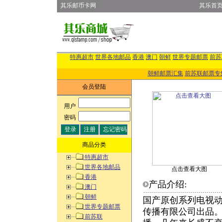
其乐邮币卡网
其乐首
特惠超市
世界各地邮品
香港
澳门
朝鲜
世界专题邮票
前苏
朝鲜邮票汇集
前苏联邮票专
会员登陆
用户
:
密码
:
商品分类
特惠超市
世界各地邮品
点击查看大图
香港
产品介绍:
澳门
朝鲜
国产原创系列电视
世界专题邮票
传播有限公司出品。
前苏联