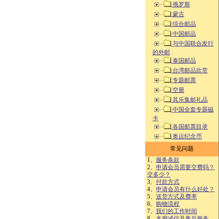
俄罗斯
蒙古
综合邮品
中国邮品
与中国联合发行
的外邮
泰国邮品
台湾邮品欣赏
专题邮票
空册
其乐集邮礼品
中国全套专题磁
卡
各国邮票目录
奥运纪念币
常见问题
1、
服务条款
2、
申请会员需要交费吗？
交多少？
3、
付款方式
4、
申请会员有什么好处？
5、
送货方式及费率
6、
购物流程
7、
我们的工作时间
8、
本廊诚信及售后服务