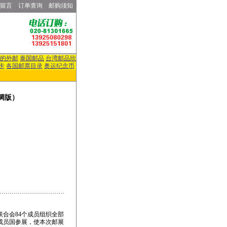
留言
订单查询
邮购须知
的外邮
泰国邮品
台湾邮品欣
卡
各国邮票目录
奥运纪念币
丝绸版）
合会84个成员组织全部
成员国参展，使本次邮展