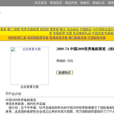
其乐首页
商城首页
商品列表
购物车
商城公告
顾客
香港
澳门
朝鲜
世界专题邮票
前苏联
俄罗斯
蒙古
综合邮品
中国邮品
与中国联合发行
赏
专题邮票
空册
其乐集邮礼品
中国全套专题磁
朝鲜邮票汇集
前苏联邮票专集
香港邮政专集
澳门邮政专集
中国邮政专集
2009-7A 中国2009世界集邮展览（
商城价: 50元
点击查看大图
产品介绍:
中国2009世界集邮展览
博览世界邮展，相约牡丹花城
据介绍，在千年帝都、牡丹花城洛阳举办的中国2009世界邮展吸引了国际集邮联
参展，这是国际集邮联合会成立以来的实现大团圆。而万国邮政联盟组织了27个