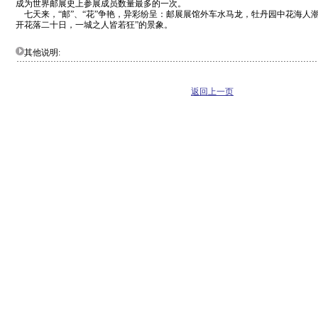
成为世界邮展史上参展成员数量最多的一次。
七天来，“邮”、“花”争艳，异彩纷呈：邮展展馆外车水马龙，牡丹园中花海人
开花落二十日，一城之人皆若狂”的景象。
其他说明:
返回上一页