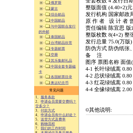
全套枚数 4 发行日期 2
俄罗斯
整版面值 (4.40×2)
蒙古
发行机构 国家邮政
综合邮品
原 作 者 设 计 
中国邮品
与中国联合发行
责任编辑 陈宜思 版
的外邮
整版枚数 8(4×2) 整
泰国邮品
发行总量 75.0(万版
台湾邮品欣赏
防伪方式 防伪纸张
专题邮票
备 注
空册
其乐集邮礼品
图序 票图名称 面值(
中国全套专题磁
4-1 长叶绿绒蒿 0.80 3
卡
4-2 总状绿绒蒿 0.80 3
各国邮票目录
4-3 红花绿绒蒿 0.80 3
奥运纪念币
4-4 全缘绿绒蒿 2.00 3
常见问题
1、
服务条款
2、
申请会员需要交费吗？
交多少？
其他说明:
3、
付款方式
4、
申请会员有什么好处？
5、
送货方式及费率
6、
购物流程
7、
我们的工作时间
8、
本廊诚信及售后服务