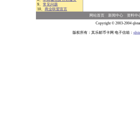
9、
常见问题
10、
商业联盟宣言
网站首页
新闻中心
资料中
Copyright © 2003-2004 qlsta
版权所有：其乐邮币卡网 电子信箱：
qls