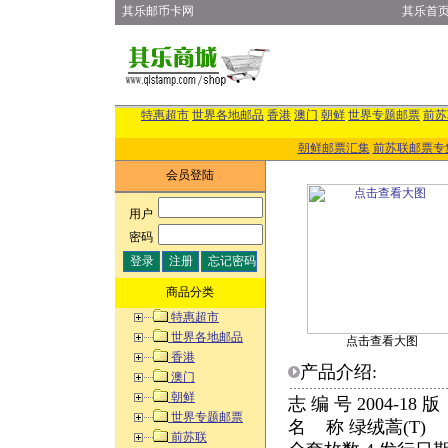
其乐邮币卡网
其乐首
特惠超市
世界各地邮品
香港
澳门
朝鲜
世界专题邮票
前苏
朝鲜邮票汇集
前苏联邮票专
会员登陆
用户
:
密码
:
商品分类
特惠超市
世界各地邮品
点击查看大图
香港
产品介绍:
澳门
朝鲜
志 编 号 2004-18
世界专题邮票
名 称 绿绒蒿(T)
前苏联