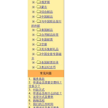
俄罗斯
蒙古
综合邮品
中国邮品
与中国联合发行
的外邮
泰国邮品
台湾邮品欣赏
专题邮票
空册
其乐集邮礼品
中国全套专题磁
卡
各国邮票目录
奥运纪念币
常见问题
1、
服务条款
2、
申请会员需要交费吗？
交多少？
3、
付款方式
4、
申请会员有什么好处？
5、
送货方式及费率
6、
购物流程
7、
我们的工作时间
8、
本廊诚信及售后服务