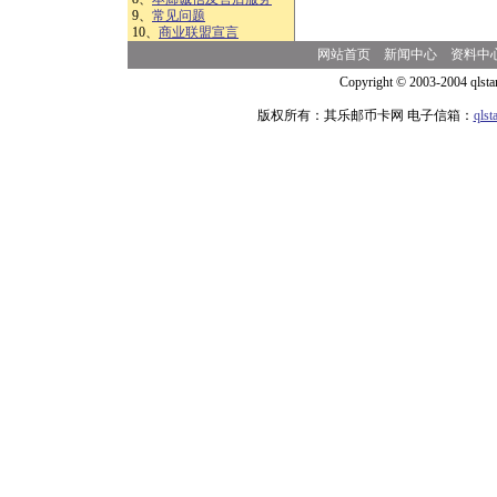
9、
常见问题
10、
商业联盟宣言
网站首页
新闻中心
资料中
Copyright © 2003-2004 qlsta
版权所有：其乐邮币卡网 电子信箱：
qls