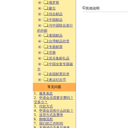
俄罗斯
蒙古
其他说明:
综合邮品
中国邮品
与中国联合发行
的外邮
泰国邮品
台湾邮品欣赏
专题邮票
空册
其乐集邮礼品
中国全套专题磁
卡
各国邮票目录
奥运纪念币
常见问题
1、
服务条款
2、
申请会员需要交费吗？
交多少？
3、
付款方式
4、
申请会员有什么好处？
5、
送货方式及费率
6、
购物流程
7、
我们的工作时间
8、
本廊诚信及售后服务