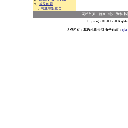
9、
常见问题
10、
商业联盟宣言
网站首页
新闻中心
资料中
Copyright © 2003-2004 qlsta
版权所有：其乐邮币卡网 电子信箱：
qls