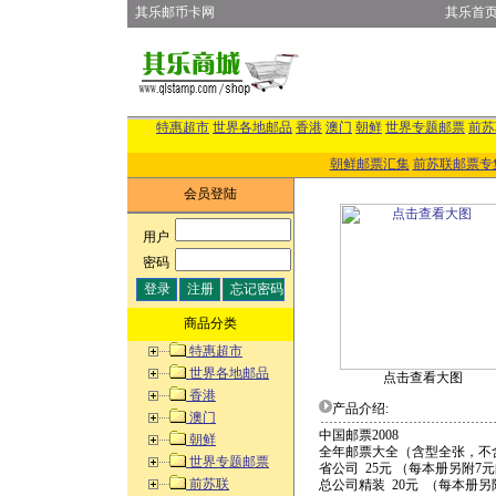
其乐邮币卡网
其乐首
特惠超市
世界各地邮品
香港
澳门
朝鲜
世界专题邮票
前苏
朝鲜邮票汇集
前苏联邮票专
会员登陆
用户
:
密码
:
商品分类
特惠超市
世界各地邮品
点击查看大图
香港
产品介绍:
澳门
中国邮票2008
朝鲜
全年邮票大全（含型全张，不含
世界专题邮票
省公司 25元 （每本册另附7
前苏联
总公司精装 20元 （每本册另