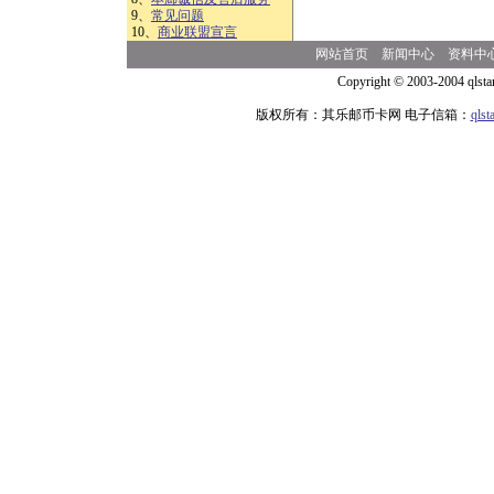
9、
常见问题
10、
商业联盟宣言
网站首页
新闻中心
资料中
Copyright © 2003-2004 qlsta
版权所有：其乐邮币卡网 电子信箱：
qls