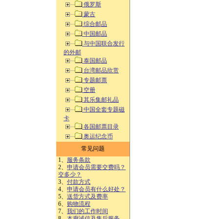
俄罗斯
蒙古
综合邮品
中国邮品
与中国联合发行
的外邮
泰国邮品
台湾邮品欣赏
专题邮票
空册
其乐集邮礼品
中国全套专题磁
卡
各国邮票目录
奥运纪念币
常见问题
1、
服务条款
2、
申请会员需要交费吗？
交多少？
3、
付款方式
4、
申请会员有什么好处？
5、
送货方式及费率
6、
购物流程
7、
我们的工作时间
8、
本廊诚信及售后服务