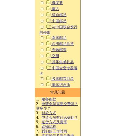
俄罗斯
蒙古
综合邮品
中国邮品
与中国联合发行
的外邮
泰国邮品
台湾邮品欣赏
专题邮票
空册
其乐集邮礼品
中国全套专题磁
卡
各国邮票目录
奥运纪念币
常见问题
1、
服务条款
2、
申请会员需要交费吗？
交多少？
3、
付款方式
4、
申请会员有什么好处？
5、
送货方式及费率
6、
购物流程
7、
我们的工作时间
8、
本廊诚信及售后服务