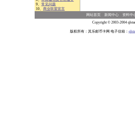
9、
常见问题
10、
商业联盟宣言
网站首页
新闻中心
资料中
Copyright © 2003-2004 qlsta
版权所有：其乐邮币卡网 电子信箱：
qls