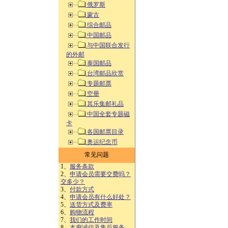
俄罗斯
蒙古
综合邮品
中国邮品
与中国联合发行
的外邮
泰国邮品
台湾邮品欣赏
专题邮票
空册
其乐集邮礼品
中国全套专题磁
卡
各国邮票目录
奥运纪念币
常见问题
1、
服务条款
2、
申请会员需要交费吗？
交多少？
3、
付款方式
4、
申请会员有什么好处？
5、
送货方式及费率
6、
购物流程
7、
我们的工作时间
8、
本廊诚信及售后服务