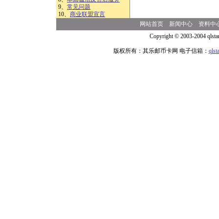
9、
常见问题
10、
商业联盟宣言
网站首页
新闻中心
资料中
Copyright © 2003-2004 qlsta
版权所有：其乐邮币卡网 电子信箱：
qls