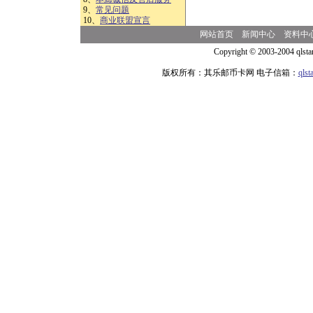
9、
常见问题
10、
商业联盟宣言
网站首页
新闻中心
资料中
Copyright © 2003-2004 qlsta
版权所有：其乐邮币卡网 电子信箱：
qls