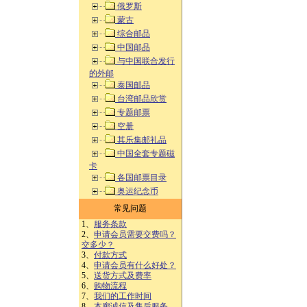
俄罗斯
蒙古
综合邮品
中国邮品
与中国联合发行
的外邮
泰国邮品
台湾邮品欣赏
专题邮票
空册
其乐集邮礼品
中国全套专题磁
卡
各国邮票目录
奥运纪念币
常见问题
1、
服务条款
2、
申请会员需要交费吗？
交多少？
3、
付款方式
4、
申请会员有什么好处？
5、
送货方式及费率
6、
购物流程
7、
我们的工作时间
8、
本廊诚信及售后服务