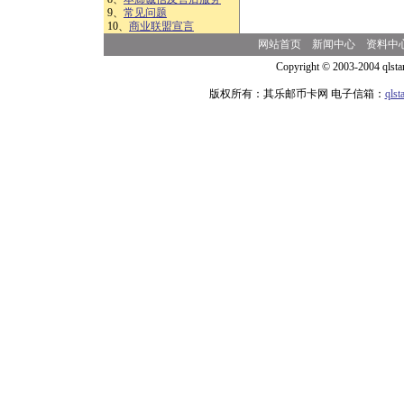
9、
常见问题
10、
商业联盟宣言
网站首页
新闻中心
资料中
Copyright © 2003-2004 qlsta
版权所有：其乐邮币卡网 电子信箱：
qls