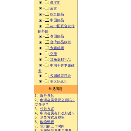
俄罗斯
蒙古
综合邮品
中国邮品
与中国联合发行
的外邮
泰国邮品
台湾邮品欣赏
专题邮票
空册
其乐集邮礼品
中国全套专题磁
卡
各国邮票目录
奥运纪念币
常见问题
1、
服务条款
2、
申请会员需要交费吗？
交多少？
3、
付款方式
4、
申请会员有什么好处？
5、
送货方式及费率
6、
购物流程
7、
我们的工作时间
8、
本廊诚信及售后服务