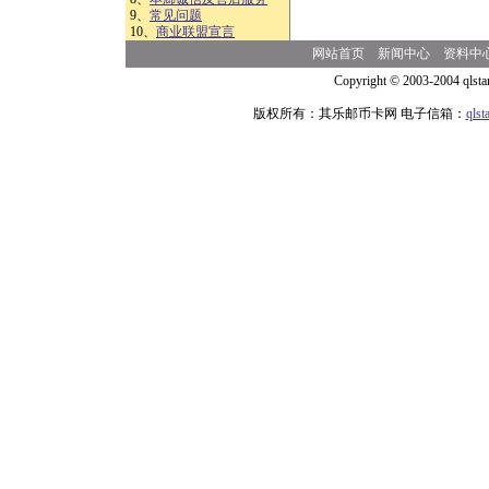
9、
常见问题
10、
商业联盟宣言
网站首页
新闻中心
资料中
Copyright © 2003-2004 qlsta
版权所有：其乐邮币卡网 电子信箱：
qls