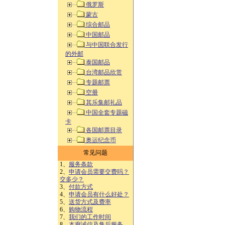
俄罗斯
蒙古
综合邮品
中国邮品
与中国联合发行
的外邮
泰国邮品
台湾邮品欣赏
专题邮票
空册
其乐集邮礼品
中国全套专题磁
卡
各国邮票目录
奥运纪念币
常见问题
1、
服务条款
2、
申请会员需要交费吗？
交多少？
3、
付款方式
4、
申请会员有什么好处？
5、
送货方式及费率
6、
购物流程
7、
我们的工作时间
8、
本廊诚信及售后服务