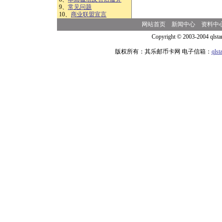
9、
常见问题
10、
商业联盟宣言
网站首页
新闻中心
资料中
Copyright © 2003-2004 qlsta
版权所有：其乐邮币卡网 电子信箱：
qls