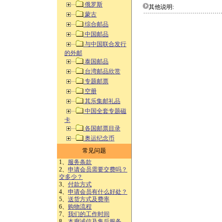
俄罗斯
其他说明:
蒙古
综合邮品
中国邮品
与中国联合发行
的外邮
泰国邮品
台湾邮品欣赏
专题邮票
空册
其乐集邮礼品
中国全套专题磁
卡
各国邮票目录
奥运纪念币
常见问题
1、
服务条款
2、
申请会员需要交费吗？
交多少？
3、
付款方式
4、
申请会员有什么好处？
5、
送货方式及费率
6、
购物流程
7、
我们的工作时间
8、
本廊诚信及售后服务