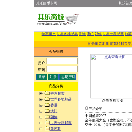
其乐邮币卡网
其乐首
特惠超市
世界各地邮品
香港
澳门
朝鲜
世界专题邮票
前苏
朝鲜邮票汇集
前苏联邮票专
会员登陆
用户
:
密码
:
商品分类
特惠超市
世界各地邮品
点击查看大图
香港
产品介绍:
澳门
中国邮票2007
朝鲜
全年邮票大全（含型全张，不含
世界专题邮票
空册 20元 （每本册另附7元
前苏联