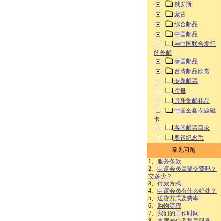
俄罗斯
蒙古
综合邮品
中国邮品
与中国联合发行
的外邮
泰国邮品
台湾邮品欣赏
专题邮票
空册
其乐集邮礼品
中国全套专题磁
卡
各国邮票目录
奥运纪念币
常见问题
1、
服务条款
2、
申请会员需要交费吗？
交多少？
3、
付款方式
4、
申请会员有什么好处？
5、
送货方式及费率
6、
购物流程
7、
我们的工作时间
8、
本廊诚信及售后服务