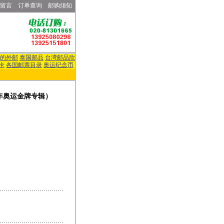
留言
订单查询
邮购须知
的外邮
泰国邮品
台湾邮品欣
卡
各国邮票目录
奥运纪念币
六年奥运金牌专辑）