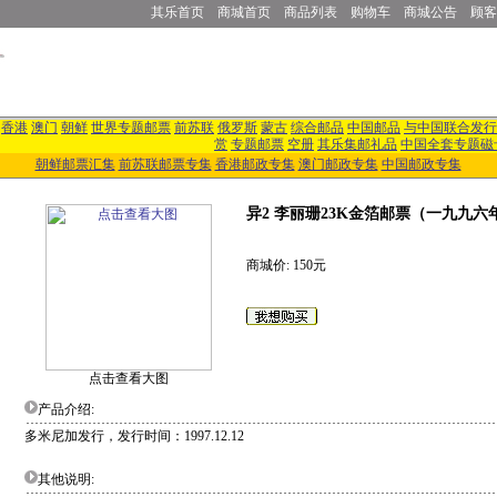
其乐首页
商城首页
商品列表
购物车
商城公告
顾客
香港
澳门
朝鲜
世界专题邮票
前苏联
俄罗斯
蒙古
综合邮品
中国邮品
与中国联合发行
赏
专题邮票
空册
其乐集邮礼品
中国全套专题磁
朝鲜邮票汇集
前苏联邮票专集
香港邮政专集
澳门邮政专集
中国邮政专集
异2 李丽珊23K金箔邮票（一九九
商城价: 150元
点击查看大图
产品介绍:
多米尼加发行，发行时间：1997.12.12
其他说明: