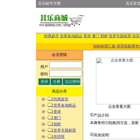
其乐邮币卡网
其乐首
特惠超市
世界各地邮品
香港
澳门
朝鲜
世界专题邮票
前苏
朝鲜邮票汇集
前苏联邮票专
会员登陆
用户
:
密码
:
商品分类
特惠超市
世界各地邮品
点击查看大图
香港
产品介绍:
澳门
本廊售特32轮船四方连，原胶
朝鲜
世界专题邮票
其他说明:
前苏联