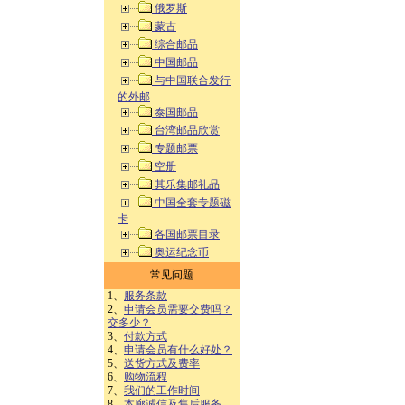
俄罗斯
蒙古
综合邮品
中国邮品
与中国联合发行
的外邮
泰国邮品
台湾邮品欣赏
专题邮票
空册
其乐集邮礼品
中国全套专题磁
卡
各国邮票目录
奥运纪念币
常见问题
1、
服务条款
2、
申请会员需要交费吗？
交多少？
3、
付款方式
4、
申请会员有什么好处？
5、
送货方式及费率
6、
购物流程
7、
我们的工作时间
8、
本廊诚信及售后服务