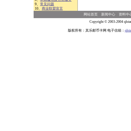
9、
常见问题
10、
商业联盟宣言
网站首页
新闻中心
资料中
Copyright © 2003-2004 qlsta
版权所有：其乐邮币卡网 电子信箱：
qls