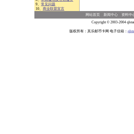
9、
常见问题
10、
商业联盟宣言
网站首页
新闻中心
资料中
Copyright © 2003-2004 qlsta
版权所有：其乐邮币卡网 电子信箱：
qls