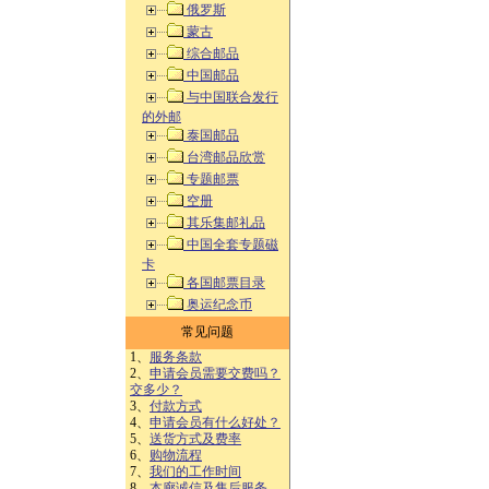
俄罗斯
蒙古
综合邮品
中国邮品
与中国联合发行
的外邮
泰国邮品
台湾邮品欣赏
专题邮票
空册
其乐集邮礼品
中国全套专题磁
卡
各国邮票目录
奥运纪念币
常见问题
1、
服务条款
2、
申请会员需要交费吗？
交多少？
3、
付款方式
4、
申请会员有什么好处？
5、
送货方式及费率
6、
购物流程
7、
我们的工作时间
8、
本廊诚信及售后服务