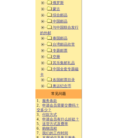
俄罗斯
蒙古
综合邮品
中国邮品
与中国联合发行
的外邮
泰国邮品
台湾邮品欣赏
专题邮票
空册
其乐集邮礼品
中国全套专题磁
卡
各国邮票目录
奥运纪念币
常见问题
1、
服务条款
2、
申请会员需要交费吗？
交多少？
3、
付款方式
4、
申请会员有什么好处？
5、
送货方式及费率
6、
购物流程
7、
我们的工作时间
8、
本廊诚信及售后服务