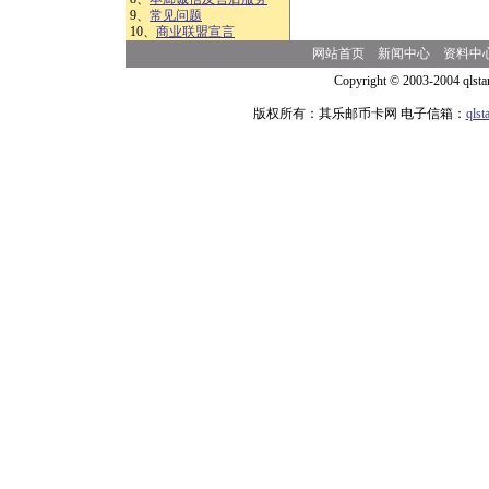
9、
常见问题
10、
商业联盟宣言
网站首页
新闻中心
资料中
Copyright © 2003-2004 qlsta
版权所有：其乐邮币卡网 电子信箱：
qls