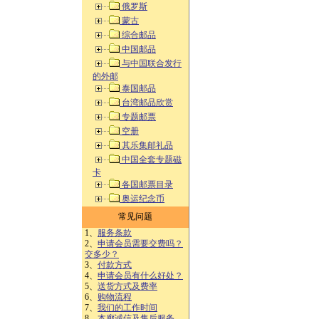
俄罗斯
蒙古
综合邮品
中国邮品
与中国联合发行
的外邮
泰国邮品
台湾邮品欣赏
专题邮票
空册
其乐集邮礼品
中国全套专题磁
卡
各国邮票目录
奥运纪念币
常见问题
1、
服务条款
2、
申请会员需要交费吗？
交多少？
3、
付款方式
4、
申请会员有什么好处？
5、
送货方式及费率
6、
购物流程
7、
我们的工作时间
8、
本廊诚信及售后服务