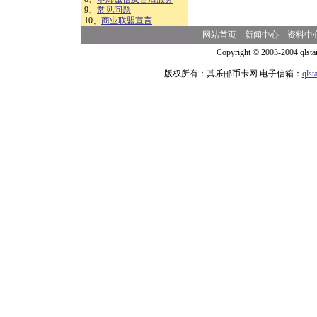
9、
常见问题
10、
商业联盟宣言
网站首页
新闻中心
资料中
Copyright © 2003-2004 qlsta
版权所有：其乐邮币卡网 电子信箱：
qls