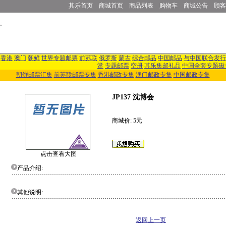
其乐首页
商城首页
商品列表
购物车
商城公告
顾客
香港
澳门
朝鲜
世界专题邮票
前苏联
俄罗斯
蒙古
综合邮品
中国邮品
与中国联合发行
赏
专题邮票
空册
其乐集邮礼品
中国全套专题磁
朝鲜邮票汇集
前苏联邮票专集
香港邮政专集
澳门邮政专集
中国邮政专集
JP137 沈博会
商城价: 5元
点击查看大图
产品介绍:
其他说明:
返回上一页