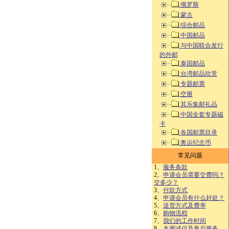
俄罗斯
蒙古
综合邮品
中国邮品
与中国联合发行
的外邮
泰国邮品
台湾邮品欣赏
专题邮票
空册
其乐集邮礼品
中国全套专题磁
卡
各国邮票目录
奥运纪念币
常见问题
1、
服务条款
2、
申请会员需要交费吗？
交多少？
3、
付款方式
4、
申请会员有什么好处？
5、
送货方式及费率
6、
购物流程
7、
我们的工作时间
8、
本廊诚信及售后服务