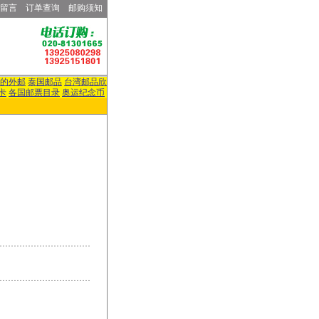
留言
订单查询
邮购须知
的外邮
泰国邮品
台湾邮品欣
卡
各国邮票目录
奥运纪念币