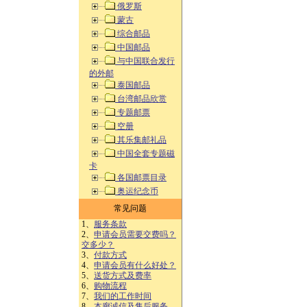
俄罗斯
蒙古
综合邮品
中国邮品
与中国联合发行
的外邮
泰国邮品
台湾邮品欣赏
专题邮票
空册
其乐集邮礼品
中国全套专题磁
卡
各国邮票目录
奥运纪念币
常见问题
1、
服务条款
2、
申请会员需要交费吗？
交多少？
3、
付款方式
4、
申请会员有什么好处？
5、
送货方式及费率
6、
购物流程
7、
我们的工作时间
8、
本廊诚信及售后服务