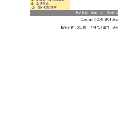
9、
常见问题
10、
商业联盟宣言
网站首页
新闻中心
资料中
Copyright © 2003-2004 qlsta
版权所有：其乐邮币卡网 电子信箱：
qls