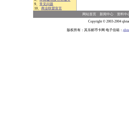
9、
常见问题
10、
商业联盟宣言
网站首页
新闻中心
资料中
Copyright © 2003-2004 qlsta
版权所有：其乐邮币卡网 电子信箱：
qls