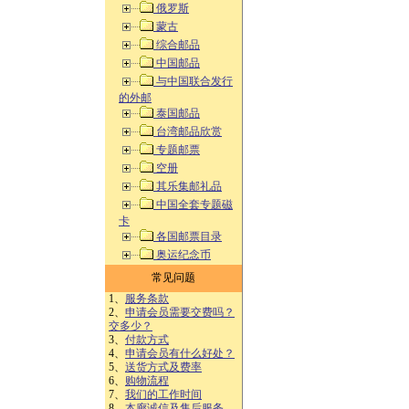
俄罗斯
蒙古
综合邮品
中国邮品
与中国联合发行
的外邮
泰国邮品
台湾邮品欣赏
专题邮票
空册
其乐集邮礼品
中国全套专题磁
卡
各国邮票目录
奥运纪念币
常见问题
1、
服务条款
2、
申请会员需要交费吗？
交多少？
3、
付款方式
4、
申请会员有什么好处？
5、
送货方式及费率
6、
购物流程
7、
我们的工作时间
8、
本廊诚信及售后服务