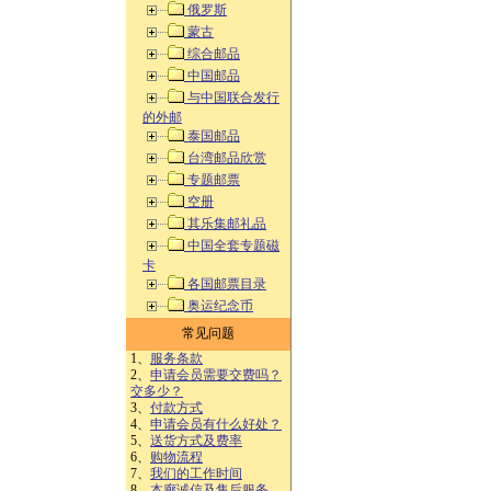
俄罗斯
蒙古
综合邮品
中国邮品
与中国联合发行
的外邮
泰国邮品
台湾邮品欣赏
专题邮票
空册
其乐集邮礼品
中国全套专题磁
卡
各国邮票目录
奥运纪念币
常见问题
1、
服务条款
2、
申请会员需要交费吗？
交多少？
3、
付款方式
4、
申请会员有什么好处？
5、
送货方式及费率
6、
购物流程
7、
我们的工作时间
8、
本廊诚信及售后服务