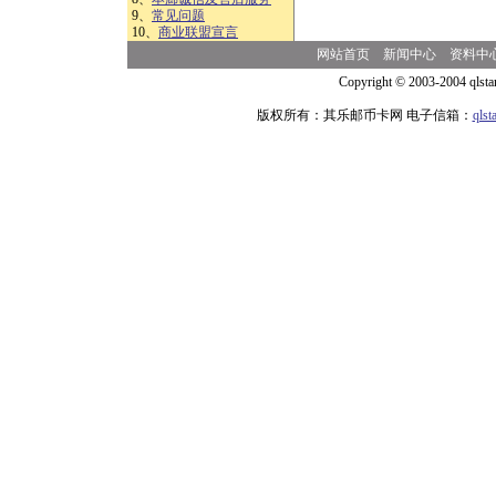
9、
常见问题
10、
商业联盟宣言
网站首页
新闻中心
资料中
Copyright © 2003-2004 qlsta
版权所有：其乐邮币卡网 电子信箱：
qls