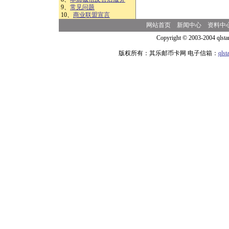
9、
常见问题
10、
商业联盟宣言
网站首页
新闻中心
资料中
Copyright © 2003-2004 qlsta
版权所有：其乐邮币卡网 电子信箱：
qls