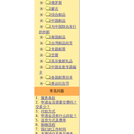
俄罗斯
蒙古
综合邮品
中国邮品
与中国联合发行
的外邮
泰国邮品
台湾邮品欣赏
专题邮票
空册
其乐集邮礼品
中国全套专题磁
卡
各国邮票目录
奥运纪念币
常见问题
1、
服务条款
2、
申请会员需要交费吗？
交多少？
3、
付款方式
4、
申请会员有什么好处？
5、
送货方式及费率
6、
购物流程
7、
我们的工作时间
8、
本廊诚信及售后服务