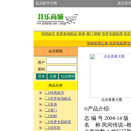
其乐邮币卡网
其乐首
特惠超市
世界各地邮品
香港
澳门
朝鲜
世界专题邮票
前苏
朝鲜邮票汇集
前苏联邮票专
会员登陆
用户
:
密码
:
商品分类
特惠超市
世界各地邮品
点击查看大图
香港
产品介绍:
澳门
朝鲜
志 编 号 2004-14
世界专题邮票
名 称 民间传说--柳
前苏联