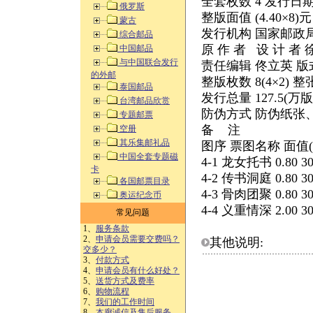
全套枚数 4 发行日期 2
俄罗斯
整版面值 (4.40×8)
蒙古
发行机构 国家邮政
综合邮品
原 作 者 设 计 者
中国邮品
与中国联合发行
责任编辑 佟立英 版
的外邮
整版枚数 8(4×2) 整
泰国邮品
发行总量 127.5(万版
台湾邮品欣赏
防伪方式 防伪纸张
专题邮票
备 注
空册
其乐集邮礼品
图序 票图名称 面值(
中国全套专题磁
4-1 龙女托书 0.80 30
卡
4-2 传书洞庭 0.80 30
各国邮票目录
4-3 骨肉团聚 0.80 30
奥运纪念币
4-4 义重情深 2.00 30
常见问题
1、
服务条款
2、
申请会员需要交费吗？
其他说明:
交多少？
3、
付款方式
4、
申请会员有什么好处？
5、
送货方式及费率
6、
购物流程
7、
我们的工作时间
8、
本廊诚信及售后服务