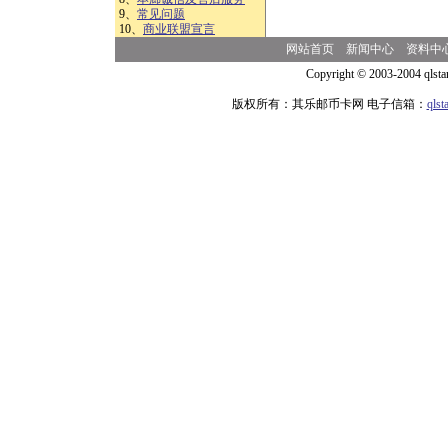
9、
常见问题
10、
商业联盟宣言
网站首页
新闻中心
资料中
Copyright © 2003-2004 qlsta
版权所有：其乐邮币卡网 电子信箱：
qls