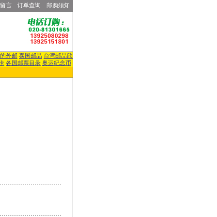
留言
订单查询
邮购须知
的外邮
泰国邮品
台湾邮品欣
卡
各国邮票目录
奥运纪念币