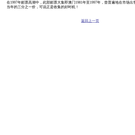
在1997年邮票高潮中，此部邮票大集即澳门1981年至1997年，曾普遍地在市场
当年的三分之一价，可说正是收集的好时机！
返回上一页