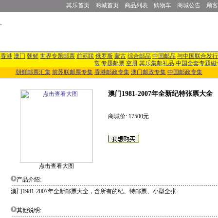
其乐首页
商城首页
商品列表
购物车
商城公告
顾客
香港
澳门
朝鲜
世界专题邮票
前苏联
俄罗斯
蒙古
综合邮品
中国邮品
与中国联合发行
赏
专题邮票
空册
其乐集邮礼品
中国全套专题磁
朝鲜邮票汇集
前苏联邮票专集
香港邮政专集
澳门邮政专集
中国邮政专集
澳门1981-2007年全新纪特张票大全
商城价: 17500元
点击查看大图
产品介绍:
澳门1981-2007年全新邮票大全，含所有的纪、特邮票、小型全张.
其他说明: