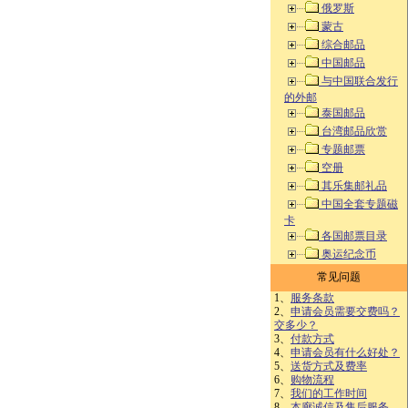
俄罗斯
蒙古
综合邮品
中国邮品
与中国联合发行
的外邮
泰国邮品
台湾邮品欣赏
专题邮票
空册
其乐集邮礼品
中国全套专题磁
卡
各国邮票目录
奥运纪念币
常见问题
1、
服务条款
2、
申请会员需要交费吗？
交多少？
3、
付款方式
4、
申请会员有什么好处？
5、
送货方式及费率
6、
购物流程
7、
我们的工作时间
8、
本廊诚信及售后服务