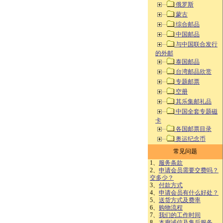
俄罗斯
蒙古
综合邮品
中国邮品
与中国联合发行
的外邮
泰国邮品
台湾邮品欣赏
专题邮票
空册
其乐集邮礼品
中国全套专题磁
卡
各国邮票目录
奥运纪念币
常见问题
1、
服务条款
2、
申请会员需要交费吗？
交多少？
3、
付款方式
4、
申请会员有什么好处？
5、
送货方式及费率
6、
购物流程
7、
我们的工作时间
8、
本廊诚信及售后服务