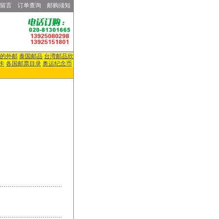
留言
订单查询
邮购须知
的外邮
泰国邮品
台湾邮品欣
卡
各国邮票目录
奥运纪念币