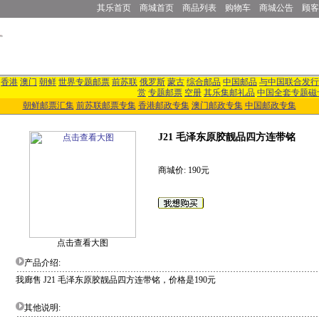
其乐首页
商城首页
商品列表
购物车
商城公告
顾客
香港
澳门
朝鲜
世界专题邮票
前苏联
俄罗斯
蒙古
综合邮品
中国邮品
与中国联合发行
赏
专题邮票
空册
其乐集邮礼品
中国全套专题磁
朝鲜邮票汇集
前苏联邮票专集
香港邮政专集
澳门邮政专集
中国邮政专集
J21 毛泽东原胶靓品四方连带铭
商城价: 190元
点击查看大图
产品介绍:
我廊售 J21 毛泽东原胶靓品四方连带铭，价格是190元
其他说明: