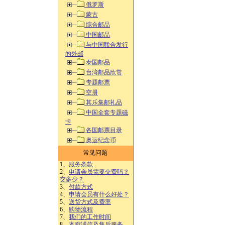
俄罗斯
蒙古
综合邮品
中国邮品
与中国联合发行
的外邮
泰国邮品
台湾邮品欣赏
专题邮票
空册
其乐集邮礼品
中国全套专题磁
卡
各国邮票目录
奥运纪念币
常见问题
1、
服务条款
2、
申请会员需要交费吗？
交多少？
3、
付款方式
4、
申请会员有什么好处？
5、
送货方式及费率
6、
购物流程
7、
我们的工作时间
8、
本廊诚信及售后服务