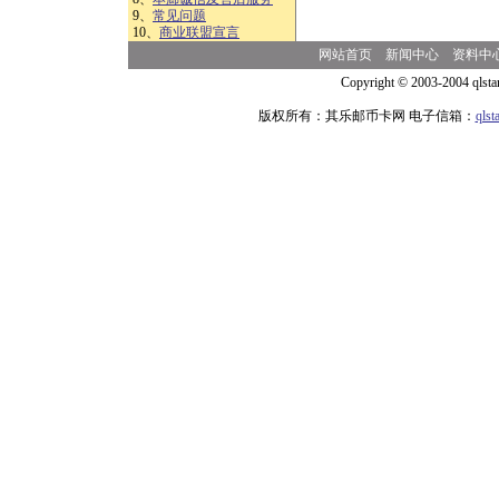
9、
常见问题
10、
商业联盟宣言
网站首页
新闻中心
资料中
Copyright © 2003-2004 qlsta
版权所有：其乐邮币卡网 电子信箱：
qls