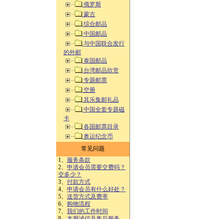
俄罗斯
蒙古
综合邮品
中国邮品
与中国联合发行
的外邮
泰国邮品
台湾邮品欣赏
专题邮票
空册
其乐集邮礼品
中国全套专题磁
卡
各国邮票目录
奥运纪念币
常见问题
1、
服务条款
2、
申请会员需要交费吗？
交多少？
3、
付款方式
4、
申请会员有什么好处？
5、
送货方式及费率
6、
购物流程
7、
我们的工作时间
8、
本廊诚信及售后服务