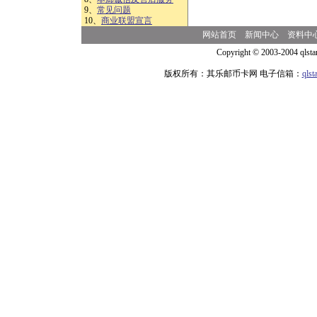
9、
常见问题
10、
商业联盟宣言
网站首页
新闻中心
资料中
Copyright © 2003-2004 qlsta
版权所有：其乐邮币卡网 电子信箱：
qls