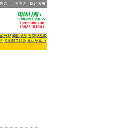
留言
订单查询
邮购须知
的外邮
泰国邮品
台湾邮品欣
卡
各国邮票目录
奥运纪念币