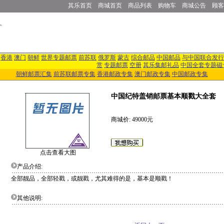
其乐首页
商城首页
商品列表
购物车
商城公告
顾客
香港
澳门
朝鲜
世界专题邮票
前苏联
俄罗斯
蒙古
综合邮品
中国邮品
与中国联合发行
赏
专题邮票
空册
其乐集邮礼品
中国全套专题磁
朝鲜邮票汇集
前苏联邮票专集
香港邮政专集
澳门邮政专集
中国邮政专集
中国纪特盖销邮票基本顺戳大全套
商城价: 49000元
点击查看大图
产品介绍:
全部靓品，全部轻戳，或靓戳，尤其难得的是，基本是顺戳！
其他说明: