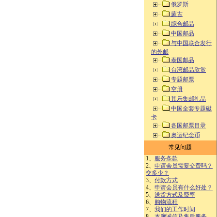
俄罗斯
蒙古
综合邮品
中国邮品
与中国联合发行
的外邮
泰国邮品
台湾邮品欣赏
专题邮票
空册
其乐集邮礼品
中国全套专题磁
卡
各国邮票目录
奥运纪念币
常见问题
1、
服务条款
2、
申请会员需要交费吗？
交多少？
3、
付款方式
4、
申请会员有什么好处？
5、
送货方式及费率
6、
购物流程
7、
我们的工作时间
8、
本廊诚信及售后服务