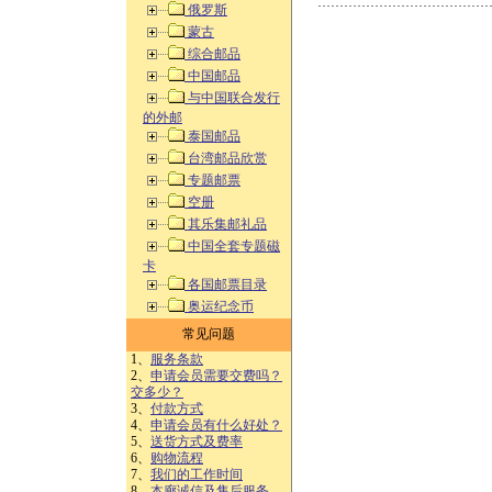
俄罗斯
蒙古
综合邮品
中国邮品
与中国联合发行
的外邮
泰国邮品
台湾邮品欣赏
专题邮票
空册
其乐集邮礼品
中国全套专题磁
卡
各国邮票目录
奥运纪念币
常见问题
1、
服务条款
2、
申请会员需要交费吗？
交多少？
3、
付款方式
4、
申请会员有什么好处？
5、
送货方式及费率
6、
购物流程
7、
我们的工作时间
8、
本廊诚信及售后服务