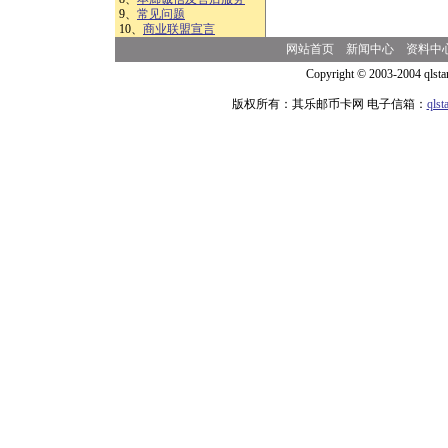
9、
常见问题
10、
商业联盟宣言
网站首页
新闻中心
资料中
Copyright © 2003-2004 qlsta
版权所有：其乐邮币卡网 电子信箱：
qls