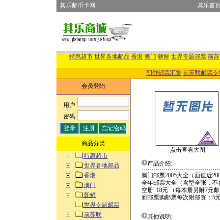
其乐邮币卡网
其乐首
特惠超市
世界各地邮品
香港
澳门
朝鲜
世界专题邮票
前苏
朝鲜邮票汇集
前苏联邮票专
会员登陆
用户
:
密码
:
商品分类
点击查看大图
特惠超市
产品介绍:
世界各地邮品
香港
澳门邮票2005大全（面值近20
全年邮票大全（含型全张，不含
澳门
空册 18元 （每本册另附7元
朝鲜
而邮票购邮票每次附邮资：5
世界专题邮票
前苏联
其他说明: