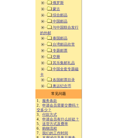
俄罗斯
蒙古
综合邮品
中国邮品
与中国联合发行
的外邮
泰国邮品
台湾邮品欣赏
专题邮票
空册
其乐集邮礼品
中国全套专题磁
卡
各国邮票目录
奥运纪念币
常见问题
1、
服务条款
2、
申请会员需要交费吗？
交多少？
3、
付款方式
4、
申请会员有什么好处？
5、
送货方式及费率
6、
购物流程
7、
我们的工作时间
8、
本廊诚信及售后服务