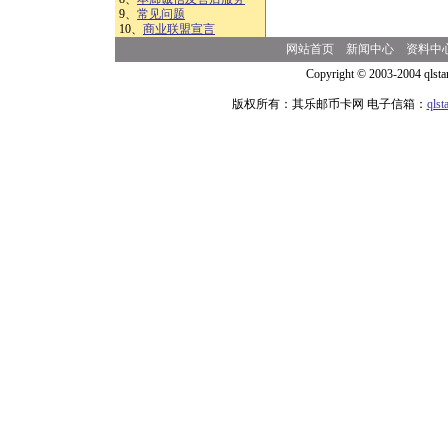
9、
常见问题
10、
商业联盟宣言
网站首页
新闻中心
资料中
Copyright © 2003-2004 qlsta
版权所有：其乐邮币卡网 电子信箱：
qls