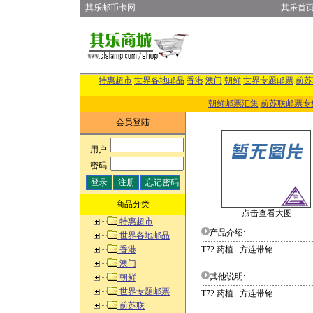
其乐邮币卡网
其乐首
特惠超市
世界各地邮品
香港
澳门
朝鲜
世界专题邮票
前苏
朝鲜邮票汇集
前苏联邮票专
会员登陆
用户
:
密码
:
商品分类
点击查看大图
特惠超市
产品介绍:
世界各地邮品
香港
T72 药植 方连带铭
澳门
其他说明:
朝鲜
世界专题邮票
T72 药植 方连带铭
前苏联