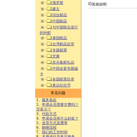
俄罗斯
其他说明:
蒙古
综合邮品
中国邮品
与中国联合发行
的外邮
泰国邮品
台湾邮品欣赏
专题邮票
空册
其乐集邮礼品
中国全套专题磁
卡
各国邮票目录
奥运纪念币
常见问题
1、
服务条款
2、
申请会员需要交费吗？
交多少？
3、
付款方式
4、
申请会员有什么好处？
5、
送货方式及费率
6、
购物流程
7、
我们的工作时间
8、
本廊诚信及售后服务