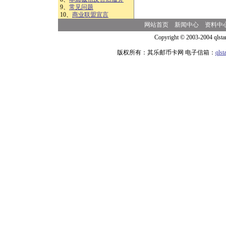
9、
常见问题
10、
商业联盟宣言
网站首页
新闻中心
资料中
Copyright © 2003-2004 qlsta
版权所有：其乐邮币卡网 电子信箱：
qls