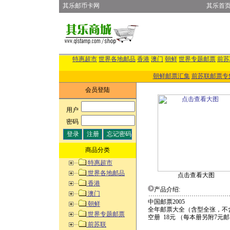
其乐邮币卡网
其乐首
特惠超市
世界各地邮品
香港
澳门
朝鲜
世界专题邮票
前苏
朝鲜邮票汇集
前苏联邮票专
会员登陆
用户
:
密码
:
商品分类
特惠超市
世界各地邮品
点击查看大图
香港
产品介绍:
澳门
中国邮票2005
朝鲜
全年邮票大全（含型全张，不含
世界专题邮票
空册 18元 （每本册另附7元
前苏联