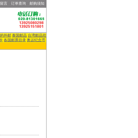
留言
订单查询
邮购须知
的外邮
泰国邮品
台湾邮品欣
卡
各国邮票目录
奥运纪念币