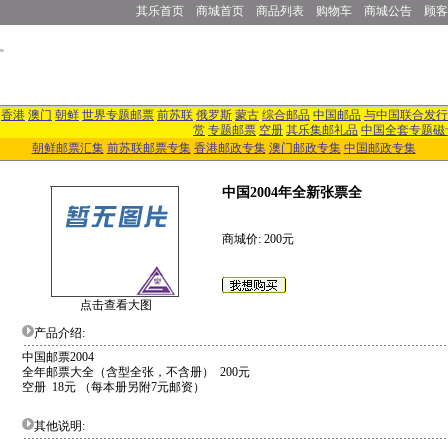
其乐首页
商城首页
商品列表
购物车
商城公告
顾客
香港
澳门
朝鲜
世界专题邮票
前苏联
俄罗斯
蒙古
综合邮品
中国邮品
与中国联合发行
赏
专题邮票
空册
其乐集邮礼品
中国全套专题磁
朝鲜邮票汇集
前苏联邮票专集
香港邮政专集
澳门邮政专集
中国邮政专集
中国2004年全新张票全
商城价: 200元
点击查看大图
产品介绍:
中国邮票2004
全年邮票大全（含型全张，不含册） 200元
空册 18元 （每本册另附7元邮资）
其他说明: