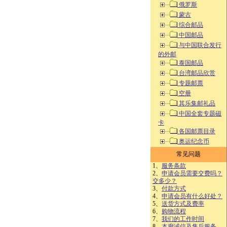
俄罗斯
蒙古
综合邮品
中国邮品
与中国联合发行
的外邮
泰国邮品
台湾邮品欣赏
专题邮票
空册
其乐集邮礼品
中国全套专题磁
卡
各国邮票目录
奥运纪念币
常见问题
1、
服务条款
2、
申请会员需要交费吗？
交多少？
3、
付款方式
4、
申请会员有什么好处？
5、
送货方式及费率
6、
购物流程
7、
我们的工作时间
8、
本廊诚信及售后服务