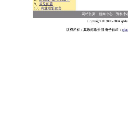
9、
常见问题
10、
商业联盟宣言
网站首页
新闻中心
资料中
Copyright © 2003-2004 qlsta
版权所有：其乐邮币卡网 电子信箱：
qls