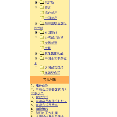
俄罗斯
蒙古
综合邮品
中国邮品
与中国联合发行
的外邮
泰国邮品
台湾邮品欣赏
专题邮票
空册
其乐集邮礼品
中国全套专题磁
卡
各国邮票目录
奥运纪念币
常见问题
1、
服务条款
2、
申请会员需要交费吗？
交多少？
3、
付款方式
4、
申请会员有什么好处？
5、
送货方式及费率
6、
购物流程
7、
我们的工作时间
8、
本廊诚信及售后服务