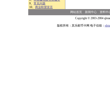
9、
常见问题
10、
商业联盟宣言
网站首页
新闻中心
资料中
Copyright © 2003-2004 qlsta
版权所有：其乐邮币卡网 电子信箱：
qls