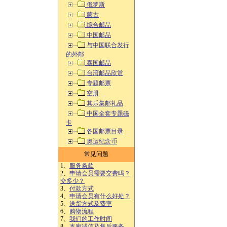
俄罗斯
蒙古
综合邮品
中国邮品
与中国联合发行
的外邮
泰国邮品
台湾邮品欣赏
专题邮票
空册
其乐集邮礼品
中国全套专题磁
卡
各国邮票目录
奥运纪念币
常见问题
1、
服务条款
2、
申请会员需要交费吗？
交多少？
3、
付款方式
4、
申请会员有什么好处？
5、
送货方式及费率
6、
购物流程
7、
我们的工作时间
8、
本廊诚信及售后服务