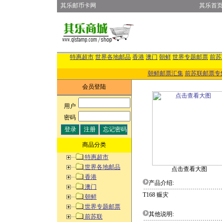
其乐邮币卡网
其乐首
特惠超市
世界各地邮品
香港
澳门
朝鲜
世界专题邮票
前苏
朝鲜邮票汇集
前苏联邮票专
会员登陆
用户
:
密码
:
商品分类
特惠超市
世界各地邮品
点击查看大图
香港
产品介绍:
澳门
T168 赈灾
朝鲜
世界专题邮票
其他说明:
前苏联