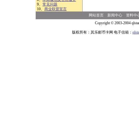
9、
常见问题
10、
商业联盟宣言
网站首页
新闻中心
资料中
Copyright © 2003-2004 qlsta
版权所有：其乐邮币卡网 电子信箱：
qls