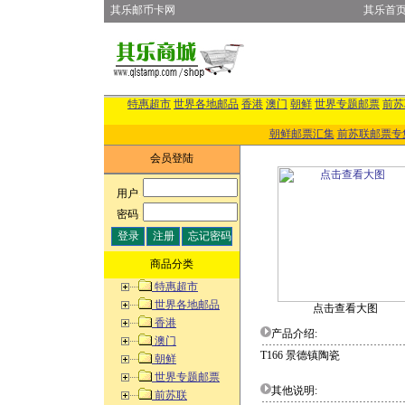
其乐邮币卡网
其乐首
特惠超市
世界各地邮品
香港
澳门
朝鲜
世界专题邮票
前苏
朝鲜邮票汇集
前苏联邮票专
会员登陆
用户
:
密码
:
商品分类
特惠超市
世界各地邮品
点击查看大图
香港
产品介绍:
澳门
T166 景德镇陶瓷
朝鲜
世界专题邮票
其他说明:
前苏联