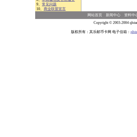
9、
常见问题
10、
商业联盟宣言
网站首页
新闻中心
资料中
Copyright © 2003-2004 qlsta
版权所有：其乐邮币卡网 电子信箱：
qls