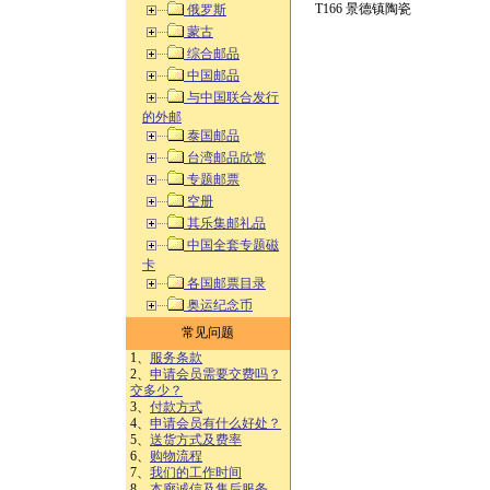
T166 景德镇陶瓷
俄罗斯
蒙古
综合邮品
中国邮品
与中国联合发行
的外邮
泰国邮品
台湾邮品欣赏
专题邮票
空册
其乐集邮礼品
中国全套专题磁
卡
各国邮票目录
奥运纪念币
常见问题
1、
服务条款
2、
申请会员需要交费吗？
交多少？
3、
付款方式
4、
申请会员有什么好处？
5、
送货方式及费率
6、
购物流程
7、
我们的工作时间
8、
本廊诚信及售后服务