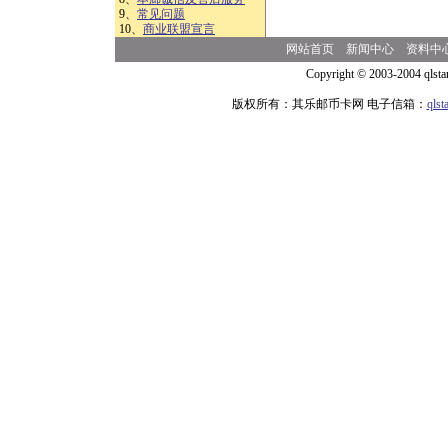
9、
常见问题
10、
商业联盟宣言
网站首页
新闻中心
资料中
Copyright © 2003-2004 qlsta
版权所有：其乐邮币卡网 电子信箱：
qls