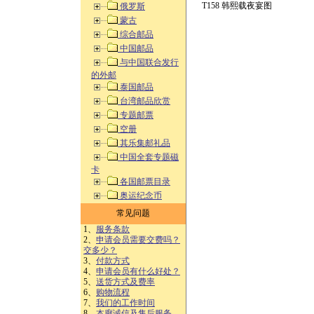
T158 韩熙载夜宴图
俄罗斯
蒙古
综合邮品
中国邮品
与中国联合发行
的外邮
泰国邮品
台湾邮品欣赏
专题邮票
空册
其乐集邮礼品
中国全套专题磁
卡
各国邮票目录
奥运纪念币
常见问题
1、
服务条款
2、
申请会员需要交费吗？
交多少？
3、
付款方式
4、
申请会员有什么好处？
5、
送货方式及费率
6、
购物流程
7、
我们的工作时间
8、
本廊诚信及售后服务