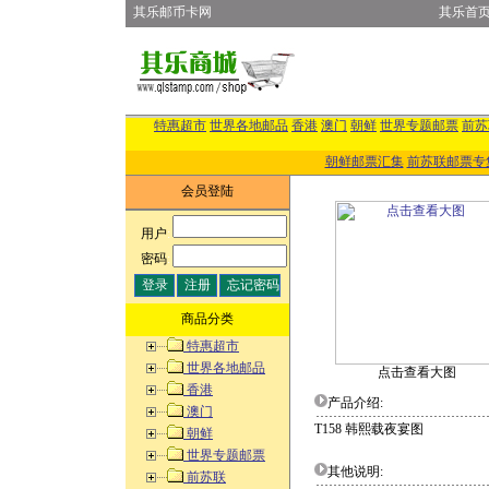
其乐邮币卡网
其乐首
特惠超市
世界各地邮品
香港
澳门
朝鲜
世界专题邮票
前苏
朝鲜邮票汇集
前苏联邮票专
会员登陆
用户
:
密码
:
商品分类
特惠超市
世界各地邮品
点击查看大图
香港
产品介绍:
澳门
T158 韩熙载夜宴图
朝鲜
世界专题邮票
其他说明:
前苏联