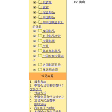
T155 衡山
俄罗斯
蒙古
综合邮品
中国邮品
与中国联合发行
的外邮
泰国邮品
台湾邮品欣赏
专题邮票
空册
其乐集邮礼品
中国全套专题磁
卡
各国邮票目录
奥运纪念币
常见问题
1、
服务条款
2、
申请会员需要交费吗？
交多少？
3、
付款方式
4、
申请会员有什么好处？
5、
送货方式及费率
6、
购物流程
7、
我们的工作时间
8、
本廊诚信及售后服务