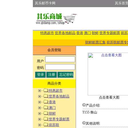
其乐邮币卡网
其乐首
特惠超市
世界各地邮品
香港
澳门
朝鲜
世界专题邮票
前苏
朝鲜邮票汇集
前苏联邮票专
会员登陆
用户
:
密码
:
商品分类
特惠超市
世界各地邮品
点击查看大图
香港
产品介绍:
澳门
T155 衡山
朝鲜
世界专题邮票
其他说明:
前苏联