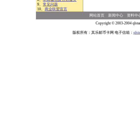
9、
常见问题
10、
商业联盟宣言
网站首页
新闻中心
资料中
Copyright © 2003-2004 qlsta
版权所有：其乐邮币卡网 电子信箱：
qls