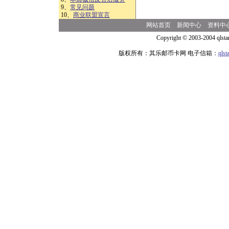
9、
常见问题
10、
商业联盟宣言
网站首页
新闻中心
资料中
Copyright © 2003-2004 qlsta
版权所有：其乐邮币卡网 电子信箱：
qls