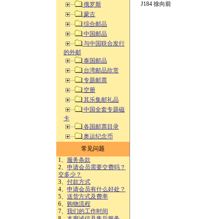
J184 徐向前
俄罗斯
蒙古
综合邮品
中国邮品
与中国联合发行
的外邮
泰国邮品
台湾邮品欣赏
专题邮票
空册
其乐集邮礼品
中国全套专题磁
卡
各国邮票目录
奥运纪念币
常见问题
1、
服务条款
2、
申请会员需要交费吗？
交多少？
3、
付款方式
4、
申请会员有什么好处？
5、
送货方式及费率
6、
购物流程
7、
我们的工作时间
8、
本廊诚信及售后服务