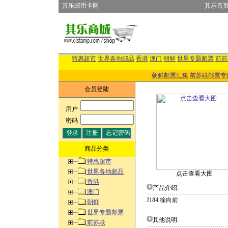
其乐邮币卡网
其乐首
特惠超市
世界各地邮品
香港
澳门
朝鲜
世界专题邮票
前苏
朝鲜邮票汇集
前苏联邮票专
会员登陆
用户
:
密码
:
商品分类
特惠超市
世界各地邮品
点击查看大图
香港
产品介绍:
澳门
J184 徐向前
朝鲜
世界专题邮票
其他说明:
前苏联